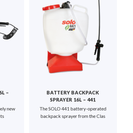
6L –
BATTERY BACKPACK
SPRAYER 16L – 441
rely new
The SOLO 441 battery-operated
its
backpack sprayer from the Clas