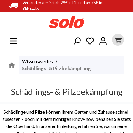
Versandkostenfrei ab 29€ in DE und ab 75€ in
alt springen
BENELUX
Wissenswertes
Schädlings- & Pilzbekämpfung
Schädlings- & Pilzbekämpfung
Schädlinge und Pilze können Ihrem Garten und Zuhause schnell
zusetzen – doch mit dem richtigen Know-how behalten Sie stets
die Oberhand. In unserer Einleitung erfahren Sie, warum eine