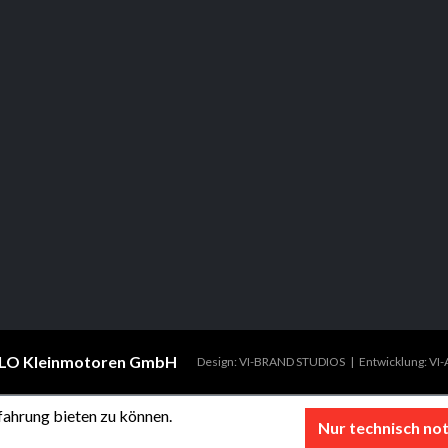
LO Kleinmotoren GmbH
Design: VI-BRAND STUDIOS
Entwicklung: V
ahrung bieten zu können.
Nur technisch no