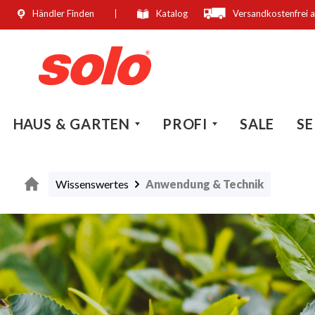
Händler Finden
Katalog
Versandkostenfrei 
springen
Zur Hauptnavigation springen
HAUS & GARTEN
PROFI
SALE
SE
Wissenswertes
Anwendung & Technik