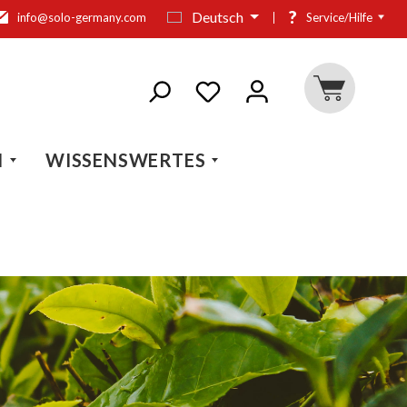
?
Deutsch
info@solo-germany.com
Service/Hilfe
N
WISSENSWERTES