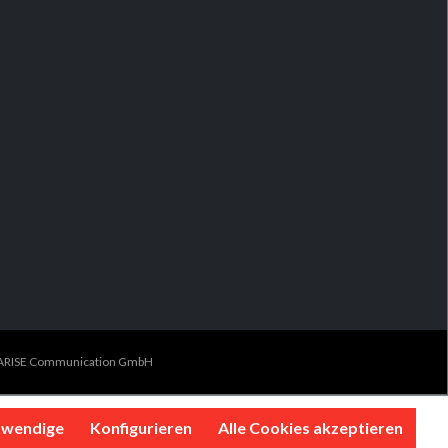
I-ARISE Communication GmbH
twendige
Konfigurieren
Alle Cookies akzeptieren