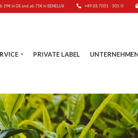
ab 29€ in DE und ab 75€ in BENELUX
+49 (0) 7031 - 301-0
RVICE
PRIVATE LABEL
UNTERNEHME