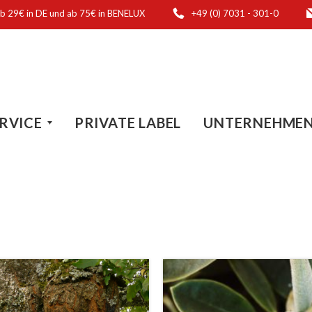
ab 29€ in DE und ab 75€ in BENELUX
+49 (0) 7031 - 301-0
RVICE
PRIVATE LABEL
UNTERNEHME