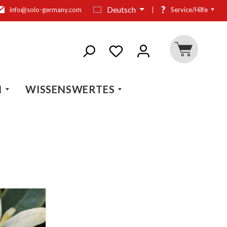
?
Deutsch
info@solo-germany.com
Service/Hilfe
N
WISSENSWERTES