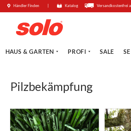
Händler Finden
Katalog
Versandkostenfrei 
springen
Zur Hauptnavigation springen
HAUS & GARTEN
PROFI
SALE
SE
Pilzbekämpfung