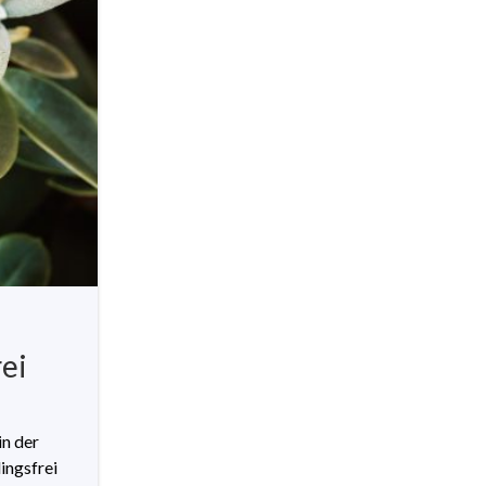
rei
in der
ingsfrei