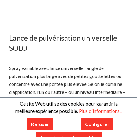
Lance de pulvérisation universelle
SOLO
Spray variable avec lance universelle : angle de
pulvérisation plus large avec de petites gouttelettes ou
concentré avec une portée plus élevée. Selon le domaine
d'application, l'un ou l'autre – ou un niveau intermédiaire –
est nécessaire. Avec la lance de pulvérisation universelle
Ce site Web utilise des cookies pour garantir la
disponible en option, cela ne pose aucun problème. La buse
meilleure expérience possible.
Plus d'informations...
peut être réglée avec précision et de manière continue.
Refuser
Configurer
L'équipement standard comprend deux diamètres
différents, vous permettant ainsi de travailler encore plus