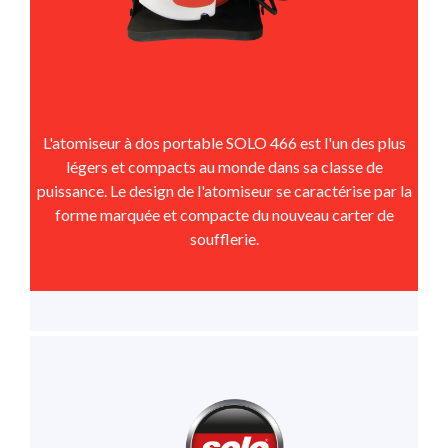
L'atomiseur à dos portable SOLO 466 est l'un des plus
légers et compacts au monde dans sa classe de
puissance. Le design de l'atomiseur se caractérise par la
forme marquée et compacte du nouveau carter de
soufflerie.