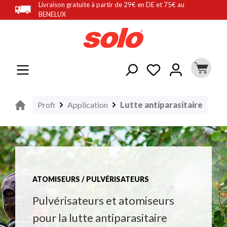
Livraison gratuite à partir de 29€ en DE et 75€ au
tenu principal
BENELUX
Profi
Application
Lutte antiparasitaire
ATOMISEURS / PULVÉRISATEURS
Pulvérisateurs et atomiseurs
pour la lutte antiparasitaire