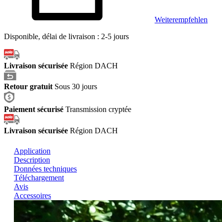
Weiterempfehlen
Disponible, délai de livraison : 2-5 jours
Livraison sécurisée
Région DACH
Retour gratuit
Sous 30 jours
Paiement sécurisé
Transmission cryptée
R
Livraison sécurisée
Région DACH
Application
Description
Données techniques
Téléchargement
Avis
Accessoires