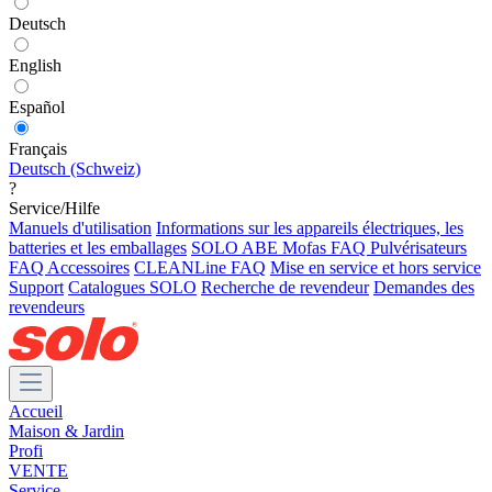
Deutsch
English
Español
Français
Deutsch (Schweiz)
?
Service/Hilfe
Manuels d'utilisation
Informations sur les appareils électriques, les
batteries et les emballages
SOLO ABE Mofas
FAQ Pulvérisateurs
FAQ Accessoires
CLEANLine FAQ
Mise en service et hors service
Support
Catalogues SOLO
Recherche de revendeur
Demandes des
revendeurs
Accueil
Maison & Jardin
Profi
VENTE
Service