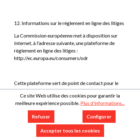
12. Informations sur le règlement en ligne des litiges
La Commission européenne met à disposition sur
Internet, à l'adresse suivante, une plateforme de
règlement en ligne des litiges :
http://ec.europa.eu/consumers/odr
Cette plateforme sert de point de contact pour le
règlement extrajudiciaire des litiges découlant de
Ce site Web utilise des cookies pour garantir la
contrats d'achat en ligne ou de contrats de services,
meilleure expérience possible.
Plus d'informations...
auxquels un consommateur est partie. Nous ne
sommes ni obligés ni disposés à participer à une
Refuser
Configurer
procédure de règlement des litiges devant un
organisme de médiation des consommateurs.
Accepter tous les cookies