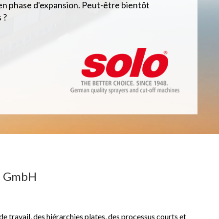
en phase d'expansion. Peut-être bientôt
 ?
en GmbH
e travail, des hiérarchies plates, des processus courts et