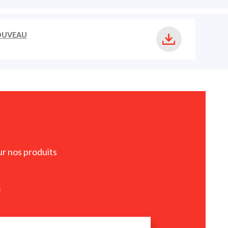
OUVEAU
ur nos produits
m