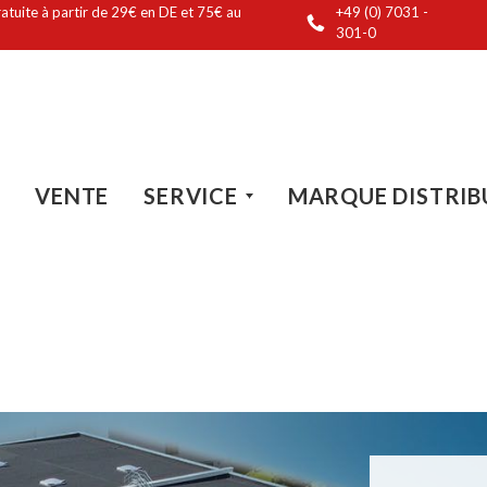
ratuite à partir de 29€ en DE et 75€ au
+49 (0) 7031 -
301-0
VENTE
SERVICE
MARQUE DISTRIB