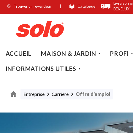
Livraison g
Trouver un revendeur
Catalogue
recherche
Passer à la navigation principale
BENELUX
ACCUEIL
MAISON & JARDIN
PROFI
INFORMATIONS UTILES
Entreprise
Carrière
Offre d'emploi