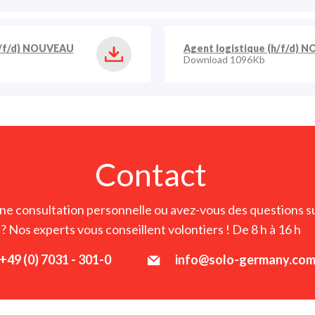
/f/d)
NOUVEAU
Agent logistique (h/f/d)
N
Download 1096Kb
Contact
ne consultation personnelle ou avez-vous des questions s
? Nos experts vous conseillent volontiers ! De 8 h à 16 h
+49 (0) 7031 - 301-0
info@solo-germany.co