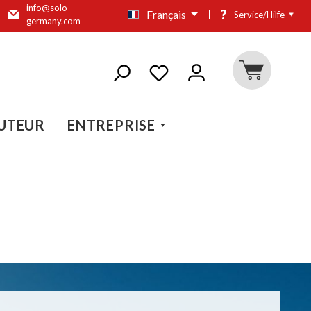
info@solo-
?
Français
Service/Hilfe
germany.com
UTEUR
ENTREPRISE