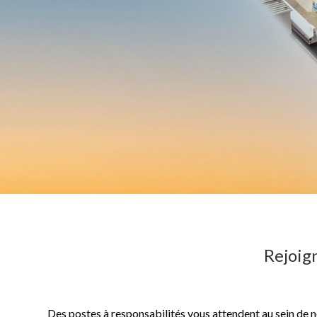
Rejoig
Des postes à responsabilités vous attendent au sein de no