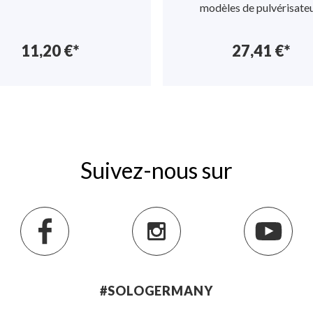
 efficacement
modèles de pulvérisate
11,20 €*
27,41 €*
de sangles
u en tissu
 de coude et
valve à main
arantit un
on d'un
Suivez-nous sur
 plat en
es
.
#SOLOGERMANY