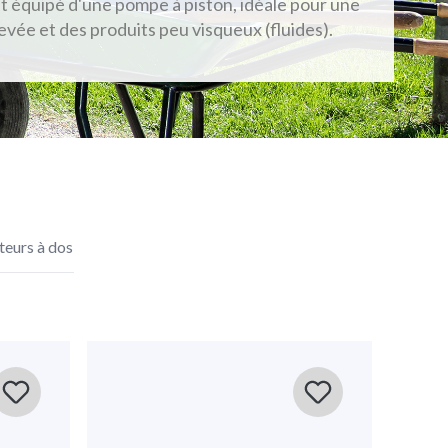
t équipé d'une pompe à piston, idéale pour une
evée et des produits peu visqueux (fluides).
Trié par
teurs à dos
_COMFORT_16_D_view (1)
t! Ein Must-have, wenn man 1000m2 plus spritzen muss. Mit
ächen und auch für Bäume.