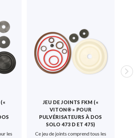
(«
JEU DE JOINTS FKM («
KI
VITON® » POUR
PO
DOS
PULVÉRISATEURS À DOS
SOLO 473 D ET 475)
Ce k
ur les
Ce jeu de joints comprend tous les