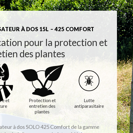
SATEUR À DOS 15L – 425 COMFORT
ation pour la protection et
etien des plantes
re et
Protection et
Lutte
ture
entretien des
antiparasitaire
plantes
sateur à dos SOLO 425 Comfort de la gamme