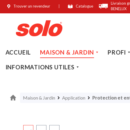
Livraison g
Trouver un revendeur
Catalogue
recherche
Passer à la navigation principale
BENELUX
ACCUEIL
MAISON & JARDIN
PROFI
INFORMATIONS UTILES
Maison & Jardin
Application
Protection et en
Ignorer la galerie d'images