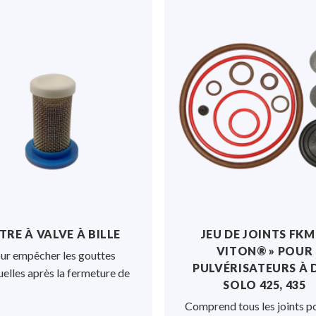
age, un
re d'entrée
a partie
 de transport
nfortablement
e travail.
férents y sont
te et
carbone du
culièrement
 pré-réglée
LTRE À VALVE À BILLE
JEU DE JOINTS FKM 
servoir d'air.
VITON® » POUR
ur empêcher les gouttes
PULVÉRISATEURS À 
 est
uelles après la fermeture de
SOLO 425, 435
gueur, ainsi
utilisateur. La
Comprend tous les joints po