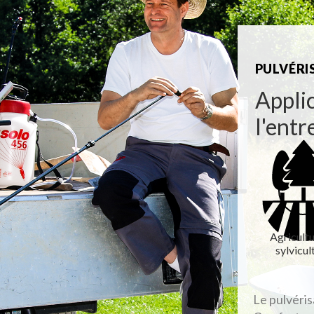
PULVÉRI
Applic
l'entr
Agricultu
sylvicul
Le pulvéri