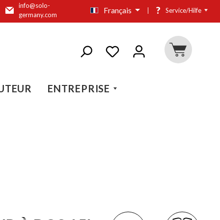
info@solo-
?
Français
Service/Hilfe
germany.com
UTEUR
ENTREPRISE