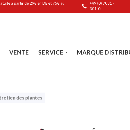
ratuite à partir de 29€ en DE et 75€ au
+49 (0) 7031 -
301-0
VENTE
SERVICE
MARQUE DISTRIB
tretien des plantes