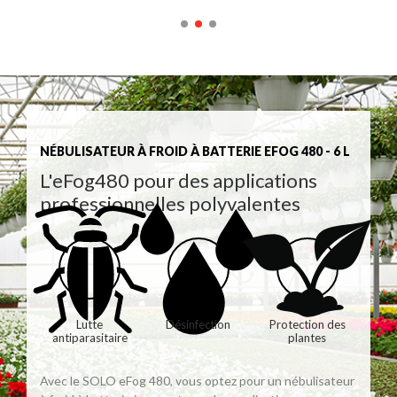
NÉBULISATEUR À FROID À BATTERIE EFOG 480 - 6 L
L'eFog480 pour des applications
professionnelles polyvalentes
Lutte
Désinfection
Protection des
antiparasitaire
plantes
Avec le SOLO eFog 480, vous optez pour un nébulisateur