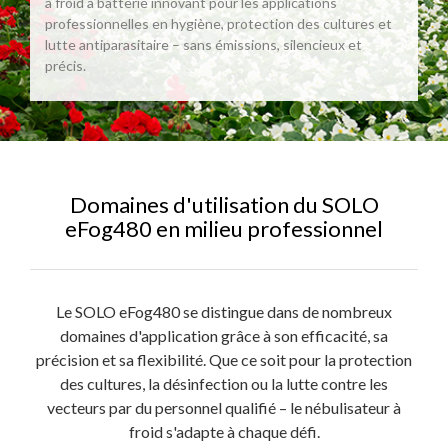
à froid à batterie innovant pour les applications
professionnelles en hygiène, protection des cultures et
lutte antiparasitaire – sans émissions, silencieux et
précis.
Données techniques
Vidéo d'application du nébulisateur à
Téléchargements
Informations sur le produit
0 sur 0 évaluations
froid à batterie SOLO eFog 480
Domaines d'utilisation du SOLO
"Nébulisateur à froid à batterie eFog
eFog480 en milieu professionnel
Entretien des plantes , Lutte
Download 0Kb
Application
480 - 6 L"
Note moyenne de 0 sur 5 étoiles
antiparasitaire , Nettoyage / Désinfection
Laissez une évaluation !
SOLO eFog 480 – Le nébulisateur à
Partagez avec d'autres clients votre avis sur le produit.
Autonomie de la batterie
210 Min
Le SOLO eFog480 se distingue dans de nombreux
froid à batterie innovant pour la
Produktdatenblatt_eFog-DE
domaines d'application grâce à son efficacité, sa
Download 566Kb
Rédiger un avis
désinfection professionnelle et la
précision et sa flexibilité. Que ce soit pour la protection
Capacité de remplissage
6L
des cultures, la désinfection ou la lutte contre les
lutte antiparasitaire
Afficher les évaluations uniquement dans la
vecteurs par du personnel qualifié – le nébulisateur à
2023_06_Elektrogerateentsor gung_INFO
langue actuelle.
froid s'adapte à chaque défi.
Niveau sonore
moins de 70 dB
nach ElektroG
Le SOLO eFog 480 est un nébulisateur à froid à batterie de