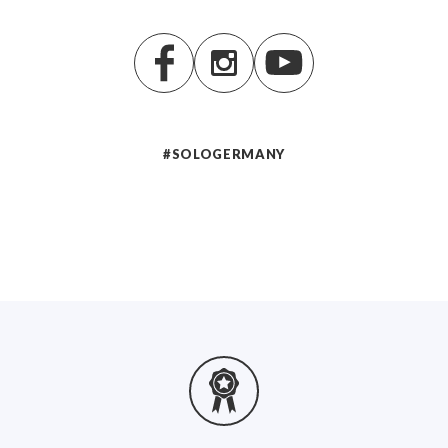
et prolongé.
Pompe haute pression brevetée
La pompe spécialement développée, avec une pression allant
jusqu'à 130 bars, assure un spectre de gouttelettes d'une
finesse inégalée jusqu'à présent pour les nébulisateurs à
froid.
#SOLOGERMANY
Domaines d'application :
Désinfection hygiénique de l'air et des surfaces
Lutte antiparasitaire (insectes volants et rampants)
Gestion des vecteurs dans les zones sensibles (par ex.
hôtels, hôpitaux, entrepôts)
Protection des cultures en intérieur et dans les serres
Protection des denrées en agriculture