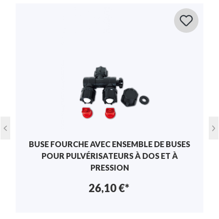
Partagez avec d'autres clients votre avis sur le produit.
Pulvérisateurs à batterie , Pulvérisateurs à
Convient pour
dos , Pulvérisateurs à pression
Rédiger un avis
Afficher les évaluations uniquement dans la
Longueur
60 cm
langue actuelle.
Matériau
Plastique
Aucun avis n'a été trouvé. Partagez vos idées
avec d'autres personnes.
BUSE FOURCHE AVEC ENSEMBLE DE BUSES
POUR PULVÉRISATEURS À DOS ET À
PRESSION
26,10 €*