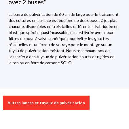
avec 2 buses"
La barre de pulvérisation de 60 cm de large pour le traitement
des cultures en surface est équipée de deux buses à jet plat
chacune, disponibles en trois tailles différentes. Fabriquée en
plastique spécial quasi incassable, elle est livrée avec deux
filtres de buse à valve sphérique pour éviter les gouttes
résiduelles et un écrou de serrage pour le montage sur un
tuyau de pulvérisation existant. Nous recommandons de
l'associer à des tuyaux de pulvérisation courts et rigides en
laiton ou en fibre de carbone SOLO.
Données techniques
Téléchargement
0 sur 0 évaluations
Autres lances et tuyaux de pulvérisation
Agriculture / Foresterie , Entretien des
70266_monzub_49514__02_2021
Download 154Kb
Note moyenne de 0 sur 5 étoiles
Application
plantes , Entretien du gazon , Lutte
Laissez une évaluation !
antiparasitaire