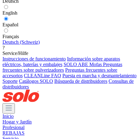
Deutsch
English
Español
Français
Deutsch (Schweiz)
?
Service/Hilfe
Instrucciones de funcionamiento
Información sobre aparatos
eléctricos, baterías y embalajes
SOLO ABE Mofas
Preguntas
frecuentes sobre pulverizadores
Preguntas frecuentes sobre
accesorios
CLEANLine FAQ
Puesta en marcha y desmantelamiento
Soporte
Catálogos SOLO
Búsqueda de distribuidores
Consultas de
distribuidores
Inicio
Hogar y Jardín
Profesional
REBAJAS
Servicio