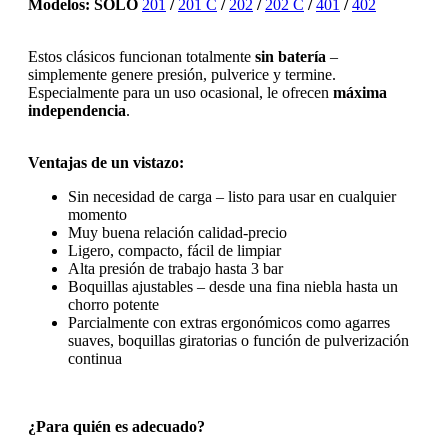
Modelos: SOLO
201
/
201 C
/
202
/
202 C
/
401
/
402
Estos clásicos funcionan totalmente
sin batería
–
simplemente genere presión, pulverice y termine.
Especialmente para un uso ocasional, le ofrecen
máxima
independencia
.
Ventajas de un vistazo:
Sin necesidad de carga – listo para usar en cualquier
momento
Muy buena relación calidad-precio
Ligero, compacto, fácil de limpiar
Alta presión de trabajo hasta 3 bar
Boquillas ajustables – desde una fina niebla hasta un
chorro potente
Parcialmente con extras ergonómicos como agarres
suaves, boquillas giratorias o función de pulverización
continua
¿Para quién es adecuado?