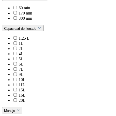
60 min
170 min
300 min
Capacidad de llenado
1,25 L
1L
2L
4L
5L
6L
7L
9L
10L
11L
15L
16L
20L
Manejo