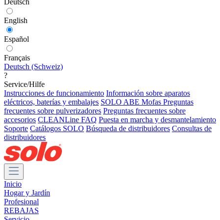
Deutsch
English
Español
Français
Deutsch (Schweiz)
?
Service/Hilfe
Instrucciones de funcionamiento
Información sobre aparatos
eléctricos, baterías y embalajes
SOLO ABE Mofas
Preguntas
frecuentes sobre pulverizadores
Preguntas frecuentes sobre
accesorios
CLEANLine FAQ
Puesta en marcha y desmantelamiento
Soporte
Catálogos SOLO
Búsqueda de distribuidores
Consultas de
distribuidores
Inicio
Hogar y Jardín
Profesional
REBAJAS
Servicio