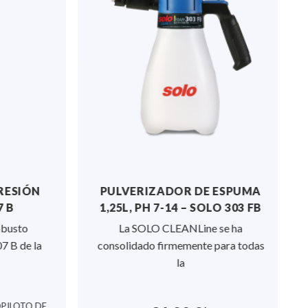
ESIÓN
PULVERIZADOR DE ESPUMA
 B
1,25L, PH 7-14 – SOLO 303 FB
usto
La SOLO CLEANLine se ha
 B de la
consolidado firmemente para todas
la
ILOTO DE