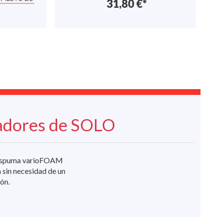
31,80 €*
zadores de SOLO
e espuma varioFOAM
 sin necesidad de un
ón.