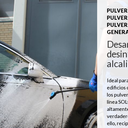
PULVER
PULVER
PULVER
GENERA
Desar
desin
alcal
Ideal par
edificios
los pulve
línea SO
altamente
verdadero
ello, reci