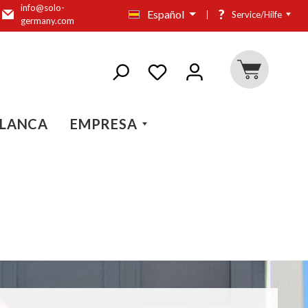
info@solo-
?
Español
Service/Hilfe
germany.com
BLANCA
EMPRESA