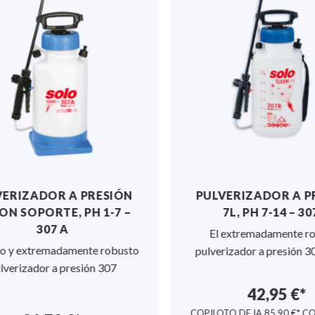
ERIZADOR A PRESIÓN
PULVERIZADOR A PR
ON SOPORTE, PH 1-7 –
7L, PH 7-14 – 307
307 A
El extremadamente rob
o y extremadamente robusto
pulverizador a presión 307
verizador a presión 307
42,95 €*
COPILOTO DE IA
85,90 €*
COP