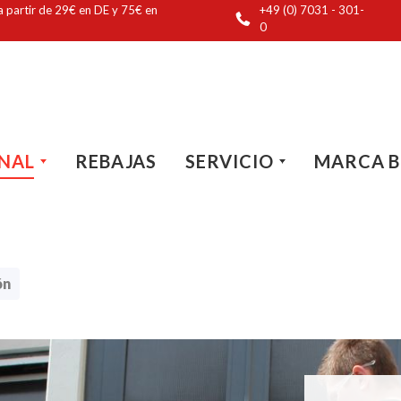
a partir de 29€ en DE y 75€ en
+49 (0) 7031 - 301-
0
NAL
REBAJAS
SERVICIO
MARCA 
ón