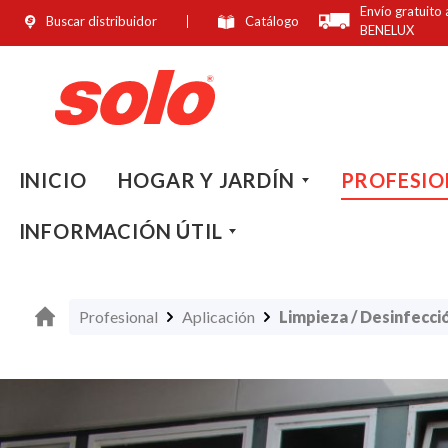
Envío gratuito 
Buscar distribuidor
Catálogo
 búsqueda
Saltar a la navegación principal
BENELUX
INICIO
HOGAR Y JARDÍN
PROFESIO
INFORMACIÓN ÚTIL
Profesional
Aplicación
Limpieza / Desinfecci