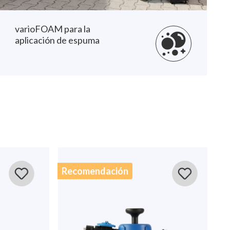
varioFOAM para la
aplicación de espuma
Recomendación
Re