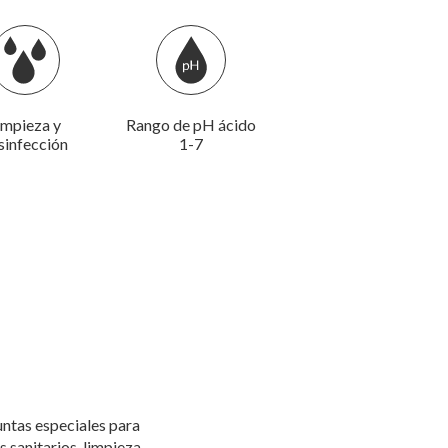
impieza y
Rango de pH ácido
sinfección
1-7
ntas especiales para
s sanitarios, limpieza