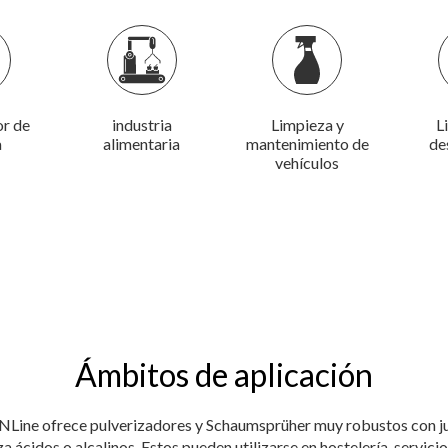
or de
industria
Limpieza y
L
a
alimentaria
mantenimiento de
de
vehículos
Ámbitos de aplicación
Line ofrece pulverizadores y Schaumsprüher muy robustos con ju
 ácidos o alcalinos. Estos pueden utilizarse en hostelería, servicio