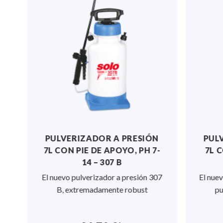
PULVERIZADOR A PRESIÓN
PULV
7L CON PIE DE APOYO, PH 7-
7L C
14 – 307 B
El nuevo pulverizador a presión 307
El nuev
B, extremadamente robust
pul