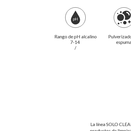
Rango de pH alcalino
Pulverizad
7-14
espum
/
La línea SOLO CLEAN
productos de limpieza