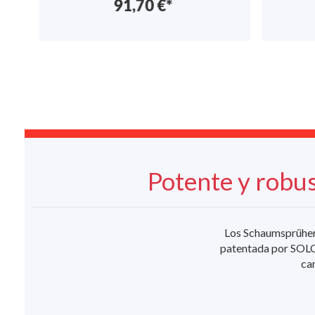
91,70 €*
Potente y robu
Los Schaumsprüher
patentada por SOLO:
ca