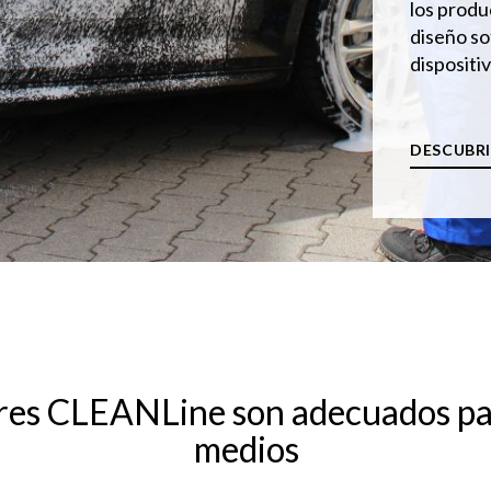
los produ
diseño so
disposit
DESCUBR
res CLEANLine son adecuados par
medios