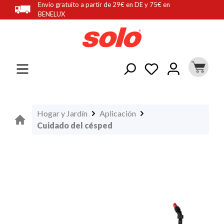
Envío gratuito a partir de 29€ en DE y 75€ en
enido principal
BENELUX
Hogar y Jardín
Aplicación
Cuidado del césped
Omitir galería de imágenes