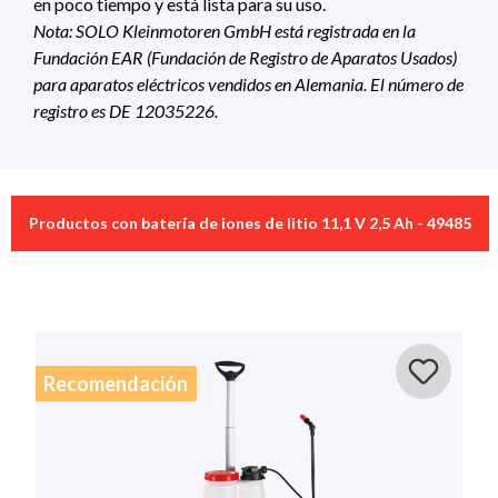
en poco tiempo y está lista para su uso.
Nota: SOLO Kleinmotoren GmbH está registrada en la
Fundación EAR (Fundación de Registro de Aparatos Usados)
para aparatos eléctricos vendidos en Alemania. El número de
registro es DE 12035226.
Datos técnicos
0 de 0 valoraciones
Productos con batería de iones de litio 11,1 V 2,5 Ah - 49485
SOLO_Akkus_und_Ladegeräte
Download 350Kb
Adecuado para
Pulverizadores a batería
Calificación promedio de 0 de 5 estrellas
¡Emita una valoración!
Artículos con
Pulverizador a batería 6L – SOLO EAZY 206 ,
Comparta sus experiencias con el producto con otros
accesorios
Pulverizador de mochila a batería 16L - 441
clientes.
compatibles
Recomendación
Escribe una reseña
Mostrar las valoraciones solo en el idioma actual.