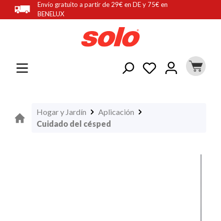
Envío gratuito a partir de 29€ en DE y 75€ en
enido principal
BENELUX
Hogar y Jardín
Aplicación
Cuidado del césped
Omitir galería de imágenes