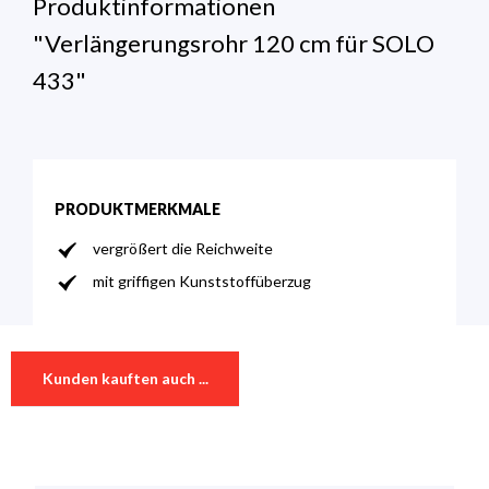
Produktinformationen
"Verlängerungsrohr 120 cm für SOLO
433"
PRODUKTMERKMALE
vergrößert die Reichweite
mit griffigen Kunststoffüberzug
Technische Daten
0 von 0 Bewertungen
Kunden kauften auch ...
Geeignet für
Motorspritzen
Durchschnittliche Bewertung von 0 von 5 Sternen
Bewerten Sie dieses Produkt!
Länge
120 cm