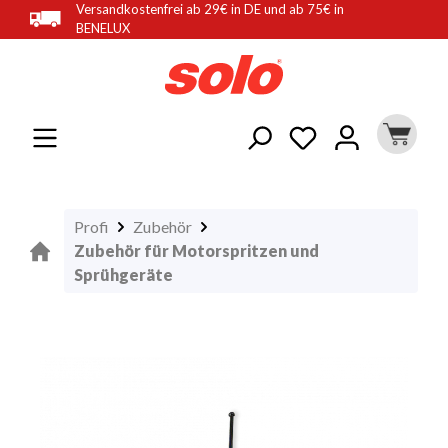
Versandkostenfrei ab 29€ in DE und ab 75€ in
alt springen
BENELUX
Profi
Zubehör
Zubehör für Motorspritzen und
Sprühgeräte
Bildergalerie überspringen