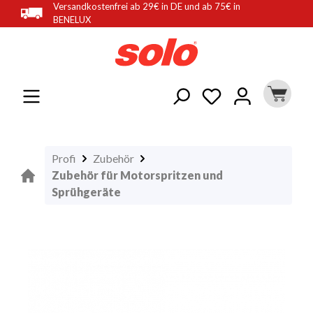
Versandkostenfrei ab 29€ in DE und ab 75€ in
alt springen
BENELUX
Profi
Zubehör
Zubehör für Motorspritzen und
Sprühgeräte
Bildergalerie überspringen