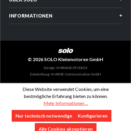
INFORMATIONEN
© 2026 SOLO Kleinmotoren GmbH
Design: VI-BRAND STUDIOS
Entwicklung: VI-ARISE Communication GmbH
Diese Website verwendet Cookies, um eine
bestmögliche Erfahrung bieten zu können.
Mehr Informationen ...
Nur technisch notwendige
Konfigurieren
Alle Cookies akzeptieren
ANWENDUNG
BESCHREIBUNG
TECHNISCHE DATEN