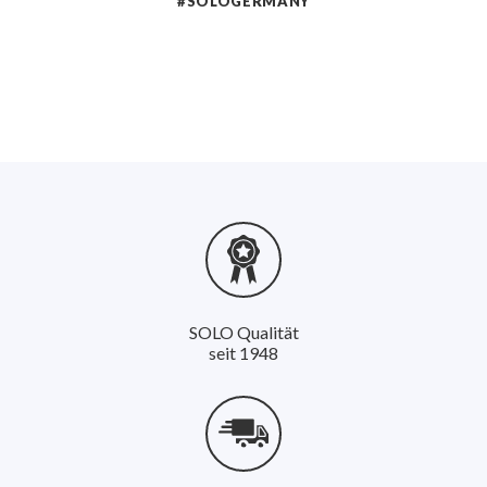
#SOLOGERMANY
Handventil mit Auslösesperre
ermöglicht ein
ermüdungsfreies, bequemes Arbeiten. Die Lanze besteht
aus einem flexiblen, bruchsicheren sowie chemisch
resistenten Kunststoff. Im Lieferumfang ist eine
zweiteilige Hohlkegeldüse und eine Flachstrahldüse
enthalten.
PRODUKTMERKMALE
SOLO Qualität
robuster, standsicherer und semi transparenter
seit 1948
Behälter mit 7 Liter Füllvolumen
sehr leichtes Gewicht von nur 1,7 kg
schultertragbar
praktisches Fach zur Düsenaufbewahrung
stabiler Pumpengriff mit Lanzenhalterung