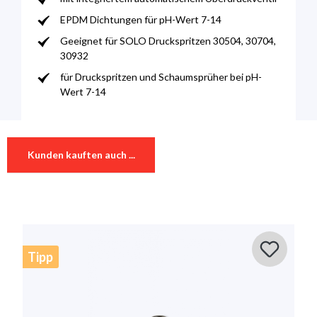
EPDM Dichtungen für pH-Wert 7-14
Geeignet für SOLO Druckspritzen 30504, 30704,
30932
für Druckspritzen und Schaumsprüher bei pH-
Wert 7-14
Technische Daten
Download
0 von 0 Bewertungen
Kunden kauften auch ...
Geeignet für
Druckspritzen , Trennschleifer
70091_Druckluftanschlussventil__06_2018
Download 123Kb
Durchschnittliche Bewertung von 0 von 5 Sternen
Bewerten Sie dieses Produkt!
Teilen Sie Ihre Erfahrungen mit anderen Kunden.
Tipp
Bewertung schreiben
Bewertungen nur in der aktuellen Sprache