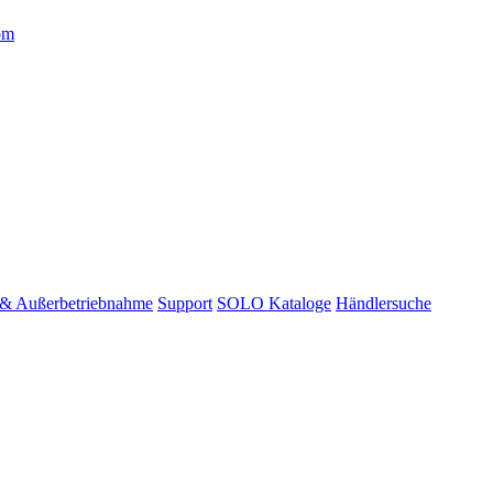
om
 & Außerbetriebnahme
Support
SOLO Kataloge
Händlersuche