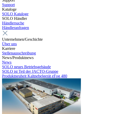
Support
Support
Kataloge
SOLO Kataloge
SOLO Händler
Händlersuche
Händleranfragen
Unternehmen/Geschichte
Über uns
Karriere
Stellenausschreibung
News/Produktnews
News
SOLO neues Betriebsgebäude
SOLO ist Teil der JACTO-Gruppe
Produktneuheit Kaltnebelgerät eFog 480