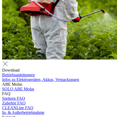
Download
Betriebsanleitungen
Infos zu Elektrogeräten, Akkus, Verpackungen
ABE Mofas
SOLO ABE Mofas
FAQ
Spritzen FAQ
Zubehör FAQ
CLEANLine FAQ
In- & Außerbetriebnahme