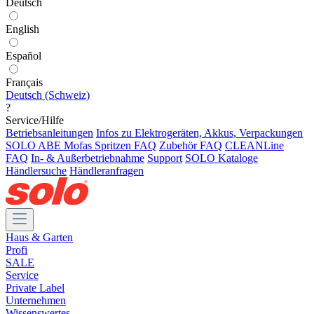
Deutsch
English
Español
Français
Deutsch (Schweiz)
?
Service/Hilfe
Betriebsanleitungen
Infos zu Elektrogeräten, Akkus, Verpackungen
SOLO ABE Mofas
Spritzen FAQ
Zubehör FAQ
CLEANLine
FAQ
In- & Außerbetriebnahme
Support
SOLO Kataloge
Händlersuche
Händleranfragen
Haus & Garten
Profi
SALE
Service
Private Label
Unternehmen
Wissenswertes